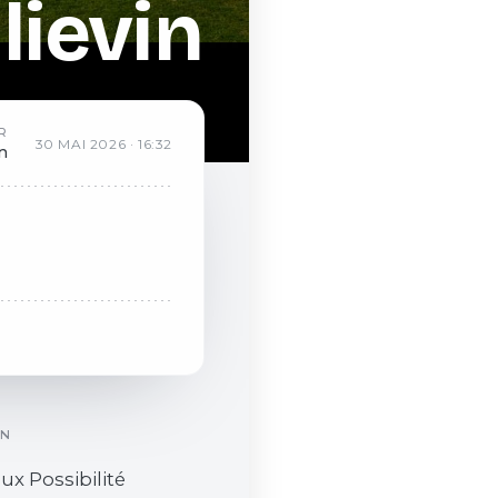
lievin
R
30
MAI
2026
·
16:32
an
ON
ux Possibilité