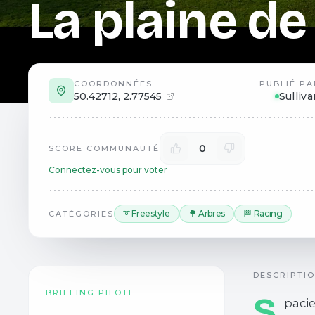
La plaine de 
COORDONNÉES
PUBLIÉ PA
50.42712
,
2.77545
Sulliv
0
SCORE COMMUNAUTÉ
Connectez-vous pour voter
➰ Freestyle
🌳 Arbres
🏁 Racing
CATÉGORIES
DESCRIPTI
BRIEFING PILOTE
S
pacie