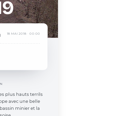
19
R
18
MAI
2018
·
00:00
d
ON
es plus hauts terrils
ope avec une belle
 bassin minier et la
soise