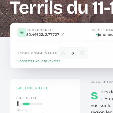
Terrils du 11-
COORDONNÉES
PUBLIÉ PA
50.44622
,
2.77727
jerome
0
SCORE COMMUNAUTÉ
Connectez-vous pour voter
DESCRIPTI
BRIEFING PILOTE
s
ites d
DIFFICULTÉ
d'Eur
1
/3
vue sur le
Débutant
région len