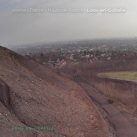
Home
France
Hauts-de-France
Loos-en-Gohelle
LOOS-EN-GOHELLE