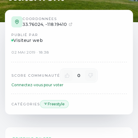
COORDONNÉES
33.76024
,
-118.19410
PUBLIÉ PAR
Visiteur web
02
MAI
2019
·
18:38
0
SCORE COMMUNAUTÉ
Connectez-vous pour voter
➰ Freestyle
CATÉGORIES