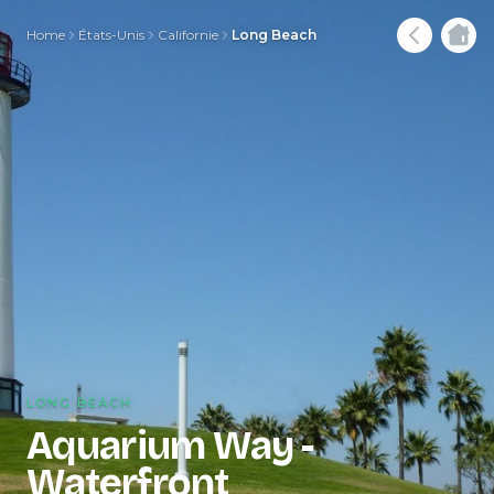
Home
États-Unis
Californie
Long Beach
LONG BEACH
Aquarium Way -
Waterfront