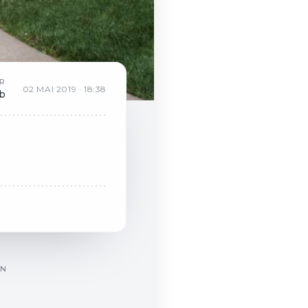
R
02
MAI
2019
·
18:38
eb
ON