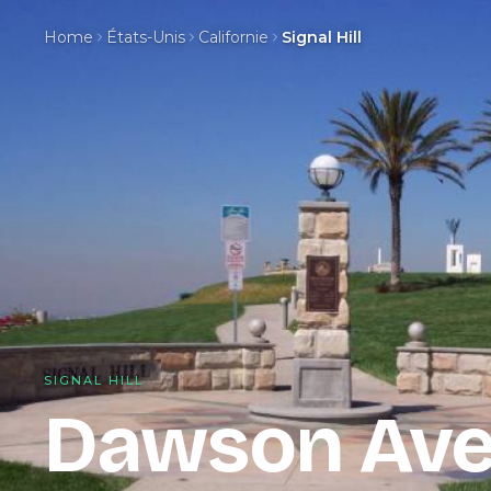
Home
États-Unis
Californie
Signal Hill
SIGNAL HILL
Dawson Ave