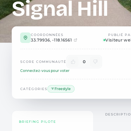
Signal Hill
COORDONNÉES
PUBLIÉ PA
33.79936
,
-118.16561
Visiteur w
0
SCORE COMMUNAUTÉ
Connectez-vous pour voter
➰ Freestyle
CATÉGORIES
DESCRIPTI
BRIEFING PILOTE