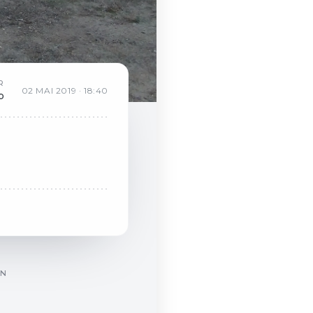
R
02
MAI
2019
·
18:40
b
ON