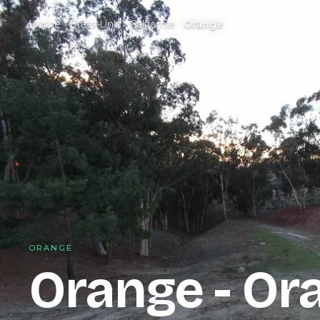
Home
États-Unis
Californie
Orange
ORANGE
Orange - Or