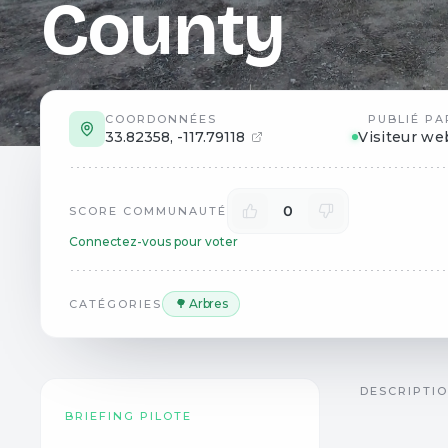
County
COORDONNÉES
PUBLIÉ PA
33.82358
,
-117.79118
Visiteur we
0
SCORE COMMUNAUTÉ
Connectez-vous pour voter
🌳 Arbres
CATÉGORIES
DESCRIPTI
BRIEFING PILOTE