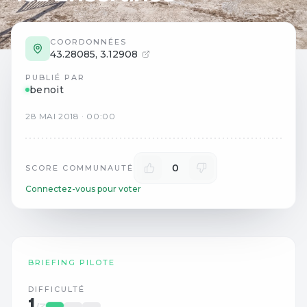
COORDONNÉES
43.28085
,
3.12908
PUBLIÉ PAR
benoit
28
MAI
2018
·
00:00
0
SCORE COMMUNAUTÉ
Connectez-vous pour voter
BRIEFING PILOTE
DIFFICULTÉ
1