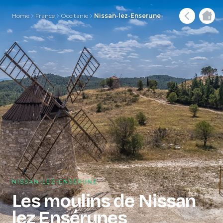
Home
France
Occitanie
Nissan-lez-Enserune
NISSAN-LEZ-ENSERUNE
Les moulins de Nissan
lez Ensérunes