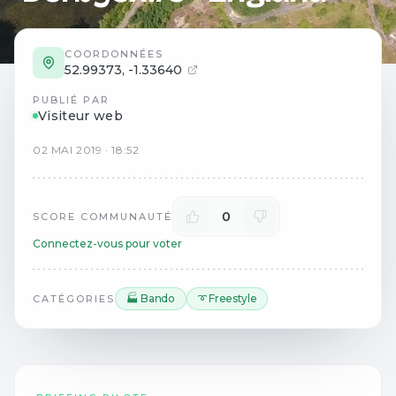
COORDONNÉES
52.99373
,
-1.33640
PUBLIÉ PAR
Visiteur web
02
MAI
2019
·
18:52
0
SCORE COMMUNAUTÉ
Connectez-vous pour voter
🏭 Bando
➰ Freestyle
CATÉGORIES