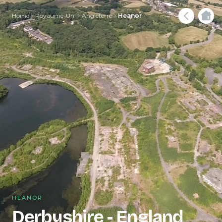
Home
Royaume-Uni
Angleterre
Heanor
HEANOR
Derbyshire - England