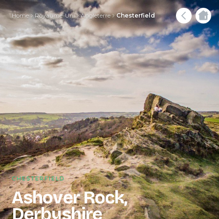
Home
Royaume-Uni
Angleterre
Chesterfield
CHESTERFIELD
Ashover Rock,
Derbyshire