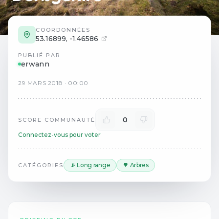
COORDONNÉES
53.16899
,
-1.46586
PUBLIÉ PAR
erwann
29
MARS
2018
·
00:00
0
SCORE COMMUNAUTÉ
Connectez-vous pour voter
📡 Long range
🌳 Arbres
CATÉGORIES