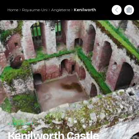
Home
Royaume-Uni
Angleterre
Kenilworth
KENILWORTH
Kenilworth Castle