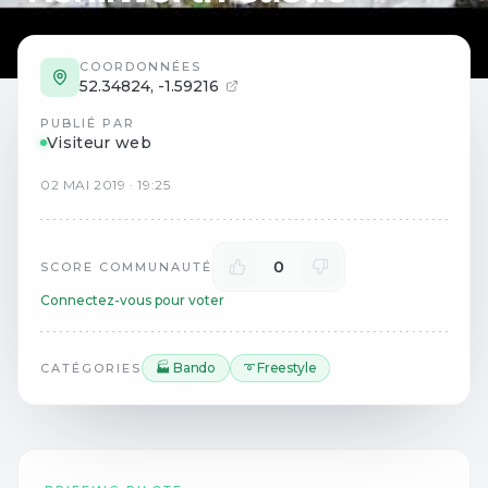
COORDONNÉES
52.34824
,
-1.59216
PUBLIÉ PAR
Visiteur web
02
MAI
2019
·
19:25
0
SCORE COMMUNAUTÉ
Connectez-vous pour voter
🏭 Bando
➰ Freestyle
CATÉGORIES