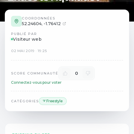
COORDONNÉES
52.24604
,
-1.76412
PUBLIÉ PAR
Visiteur web
02
MAI
2019
·
19:25
0
SCORE COMMUNAUTÉ
Connectez-vous pour voter
➰ Freestyle
CATÉGORIES