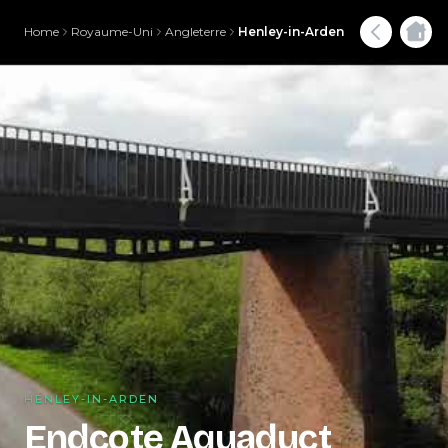
Home
Royaume-Uni
Angleterre
Henley-in-Arden
HENLEY-IN-ARDEN
Endcote Aquaduct