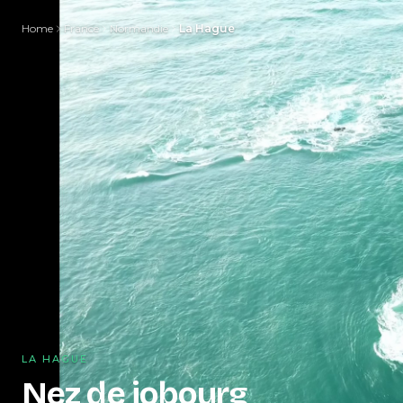
Home
France
Normandie
La Hague
LA HAGUE
Nez de jobourg