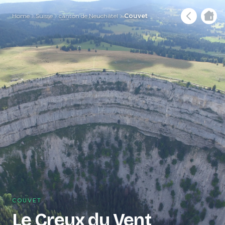
Home
Suisse
canton de Neuchâtel
Couvet
COUVET
Le Creux du Vent