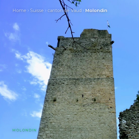
Home
Suisse
canton de Vaud
Molondin
MOLONDIN