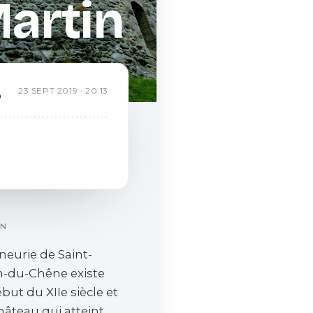
Martin
R
23
SEPT
2019
·
20:13
b
ON
neurie de Saint-
n-du-Chêne existe
ébut du XIIe siècle et
hâteau qui atteint