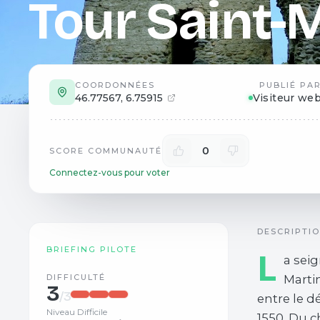
Tour Saint-
COORDONNÉES
PUBLIÉ PA
46.77567
,
6.75915
Visiteur we
0
SCORE COMMUNAUTÉ
Connectez-vous pour voter
DESCRIPTI
BRIEFING PILOTE
L
a seig
DIFFICULTÉ
Marti
3
/3
entre le d
Niveau Difficile
1550. Du c