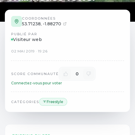
COORDONNÉES
53.71238
,
-1.88270
PUBLIÉ PAR
Visiteur web
02
MAI
2019
·
19:26
0
SCORE COMMUNAUTÉ
Connectez-vous pour voter
➰ Freestyle
CATÉGORIES