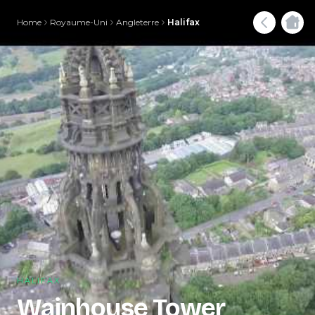
Home
Royaume-Uni
Angleterre
Halifax
HALIFAX
Wainhouse Tower