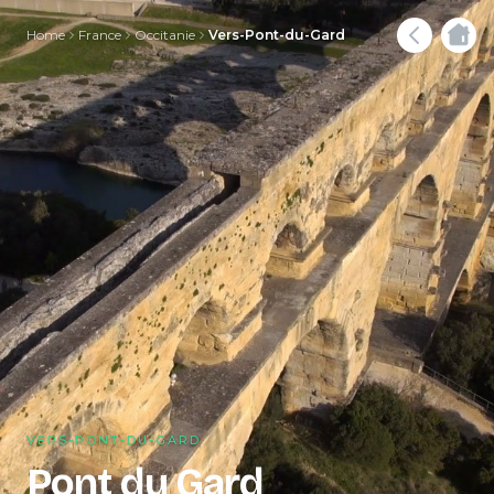
Home
France
Occitanie
Vers-Pont-du-Gard
VERS-PONT-DU-GARD
Pont du Gard