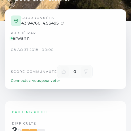
COORDONNÉES
43.94760
,
4.53495
PUBLIÉ PAR
erwann
08
AOÛT
2018
·
00:00
0
SCORE COMMUNAUTÉ
Connectez-vous pour voter
BRIEFING PILOTE
DIFFICULTÉ
2