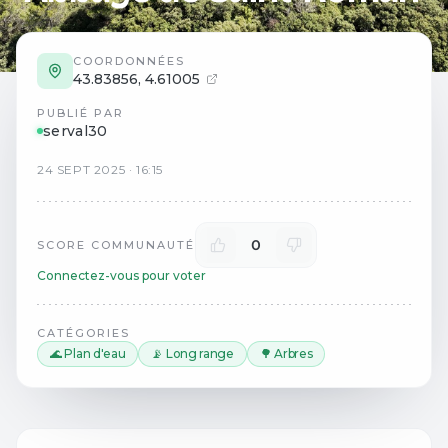
COORDONNÉES
43.83856
,
4.61005
PUBLIÉ PAR
serval30
24
SEPT
2025
·
16:15
0
SCORE COMMUNAUTÉ
Connectez-vous pour voter
CATÉGORIES
🌊 Plan d'eau
📡 Long range
🌳 Arbres