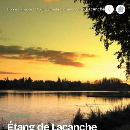
Home
France
Bourgogne-Franche-Comté
Lacanche
LACANCHE
Étang de Lacanche