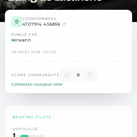
COORDONNÉES
47.07914
,
4.56856
PUBLIÉ PAR
erwann
08
AOÛT
2018
·
00:00
0
SCORE COMMUNAUTÉ
Connectez-vous pour voter
BRIEFING PILOTE
DIFFICULTÉ
1