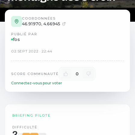
COORDONNÉES
46.91970
,
4.66945
PUBLIÉ PAR
fos
02
SEPT
2022
·
22:44
0
SCORE COMMUNAUTÉ
Connectez-vous pour voter
BRIEFING PILOTE
DIFFICULTÉ
2