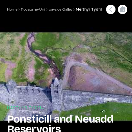
Home
Royaume-Uni
pays de Galles
Merthyr Tydfil
MERTHYR TYDFIL
Ponsticill and Neuadd
Reservoirs