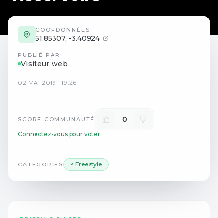
COORDONNÉES
51.85307
,
-3.40924
PUBLIÉ PAR
Visiteur web
02
MAI
2019
·
19:26
0
SCORE COMMUNAUTÉ
Connectez-vous pour voter
➰ Freestyle
CATÉGORIES