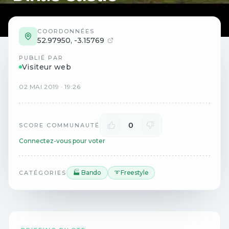
COORDONNÉES
52.97950
,
-3.15769
PUBLIÉ PAR
Visiteur web
02
MAI
2019
·
19:26
0
SCORE COMMUNAUTÉ
Connectez-vous pour voter
🏭 Bando
➰ Freestyle
CATÉGORIES