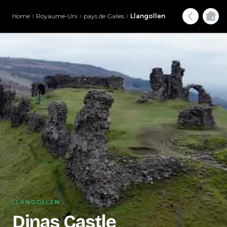
Home
Royaume-Uni
pays de Galles
Llangollen
LLANGOLLEN
Dinas Castle