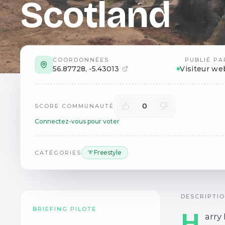
Scotland
COORDONNÉES
PUBLIÉ PA
56.87728
,
-5.43013
Visiteur we
0
SCORE COMMUNAUTÉ
Connectez-vous pour voter
➰ Freestyle
CATÉGORIES
DESCRIPTI
BRIEFING PILOTE
H
arry