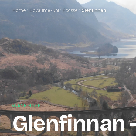
Home
Royaume-Uni
Écosse
Glenfinnan
GLENFINNAN
Glenfinnan 