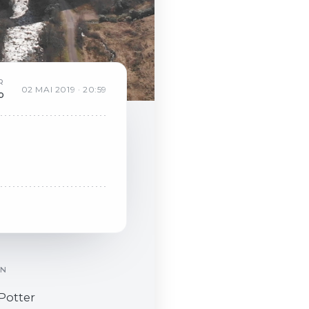
R
02
MAI
2019
·
20:59
b
ON
 Potter