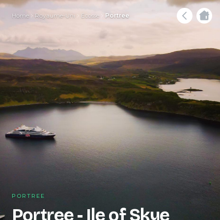
Home
Royaume-Uni
Écosse
Portree
PORTREE
Portree - Ile of Skye