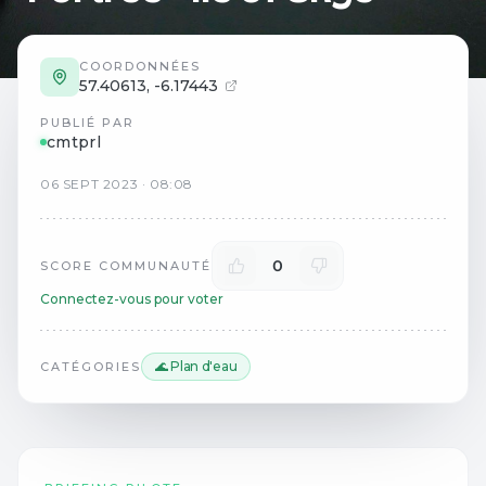
COORDONNÉES
57.40613
,
-6.17443
PUBLIÉ PAR
cmtprl
06
SEPT
2023
·
08:08
0
SCORE COMMUNAUTÉ
Connectez-vous pour voter
🌊 Plan d'eau
CATÉGORIES