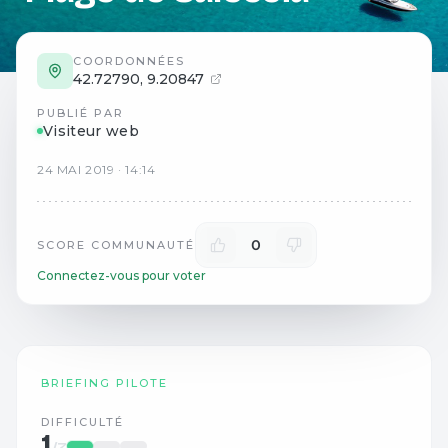
COORDONNÉES
42.72790
,
9.20847
PUBLIÉ PAR
Visiteur web
24
MAI
2019
·
14:14
0
SCORE COMMUNAUTÉ
Connectez-vous pour voter
BRIEFING PILOTE
DIFFICULTÉ
1