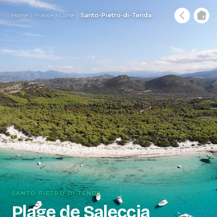
Home
France
Corse
Santo-Pietro-di-Tenda
SANTO-PIETRO-DI-TENDA
Plage de Saleccia