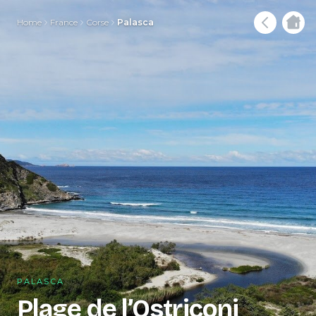
Home
France
Corse
Palasca
PALASCA
Plage de l’Ostriconi