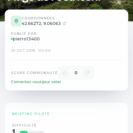
COORDONNÉES
42.66272
,
9.06063
PUBLIÉ PAR
pierro13400
29
OCT
2018
·
00:00
0
SCORE COMMUNAUTÉ
Connectez-vous pour voter
BRIEFING PILOTE
DIFFICULTÉ
1