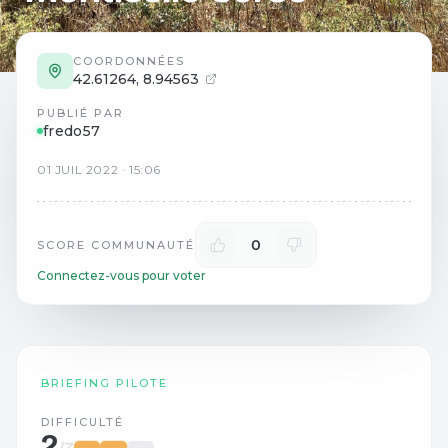
COORDONNÉES
42.61264
,
8.94563
PUBLIÉ PAR
fredo57
01
JUIL
2022
·
15:06
0
SCORE COMMUNAUTÉ
Connectez-vous pour voter
BRIEFING PILOTE
DIFFICULTÉ
2