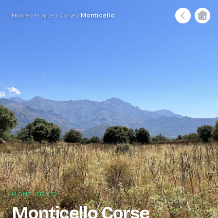
Home
France
Corse
Monticello
MONTICELLO
Monticello Corse