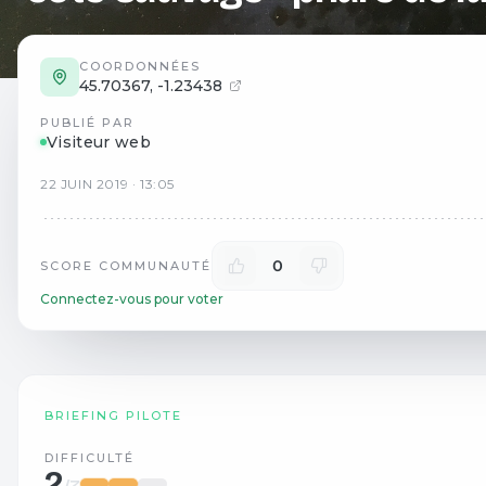
COORDONNÉES
45.70367
,
-1.23438
PUBLIÉ PAR
Visiteur web
22
JUIN
2019
·
13:05
0
SCORE COMMUNAUTÉ
Connectez-vous pour voter
BRIEFING PILOTE
DIFFICULTÉ
2