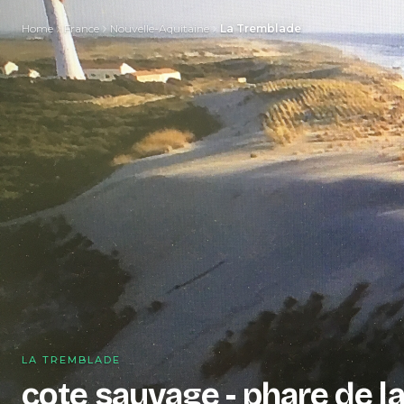
Home
France
Nouvelle-Aquitaine
La Tremblade
LA TREMBLADE
cote sauvage - phare de l