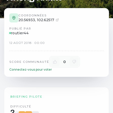
COORDONNÉES
20.56933
,
102.62517
PUBLIÉ PAR
routier44
12
AOÛT
2018
·
00:00
0
SCORE COMMUNAUTÉ
Connectez-vous pour voter
BRIEFING PILOTE
DIFFICULTÉ
2