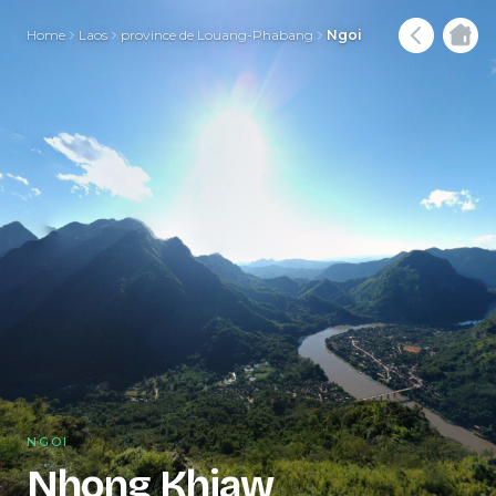
Home
Laos
province de Louang-Phabang
Ngoi
NGOI
Nhong Khiaw