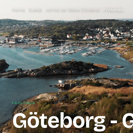
Home
Suède
comté de Västra Götaland
Frölunda
FRÖLUNDA
Göteborg - 