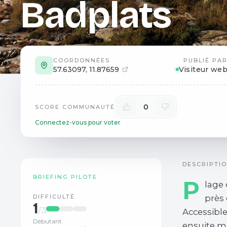
Badplats
COORDONNÉES
PUBLIÉ PA
57.63097
,
11.87659
Visiteur we
0
SCORE COMMUNAUTÉ
Connectez-vous pour voter
DESCRIPTI
BRIEFING PILOTE
P
lage
DIFFICULTÉ
près
1
/3
Accessible 
Débutant
ensuite m