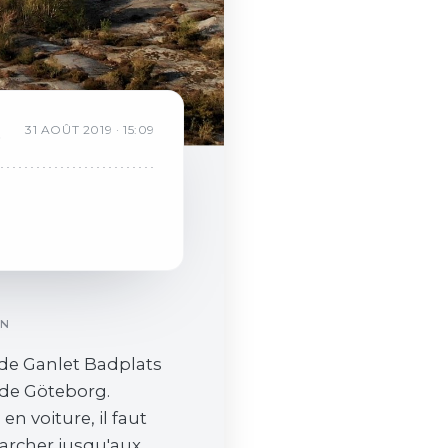
R
31
AOÛT
2019
·
15:09
b
ON
 de Ganlet Badplats
 de Göteborg.
en voiture, il faut
archer jusqu'aux