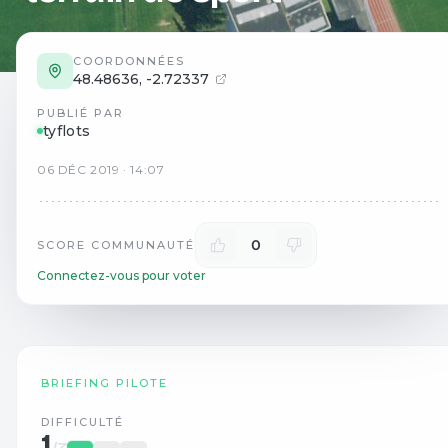
COORDONNÉES
48.48636
,
-2.72337
PUBLIÉ PAR
tyflots
06
DÉC
2019
·
14:07
0
SCORE COMMUNAUTÉ
Connectez-vous pour voter
BRIEFING PILOTE
DIFFICULTÉ
1