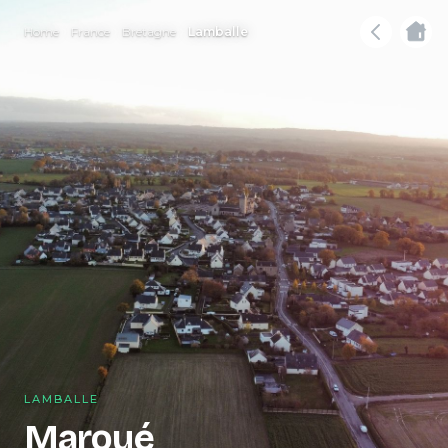
Home
France
Bretagne
Lamballe
LAMBALLE
Maroué