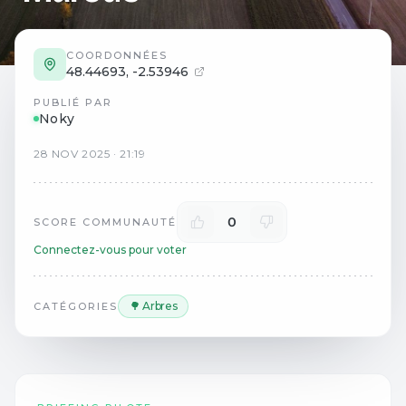
COORDONNÉES
48.44693
,
-2.53946
PUBLIÉ PAR
Noky
28
NOV
2025
·
21:19
0
SCORE COMMUNAUTÉ
Connectez-vous pour voter
🌳 Arbres
CATÉGORIES