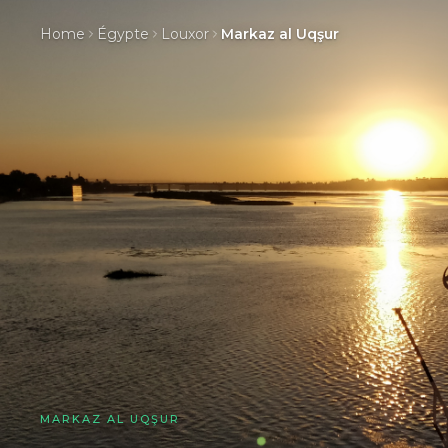
Home
Égypte
Louxor
Markaz al Uqşur
MARKAZ AL UQŞUR