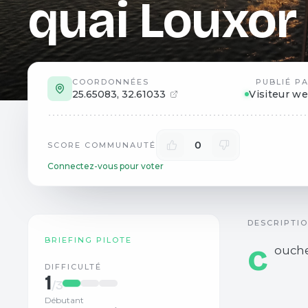
quai Louxor
COORDONNÉES
PUBLIÉ P
25.65083
,
32.61033
Visiteur w
0
SCORE COMMUNAUTÉ
Connectez-vous pour voter
DESCRIPTI
BRIEFING PILOTE
c
ouche
DIFFICULTÉ
1
/3
Débutant