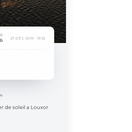
AR
27
DÉC
2019
·
15:52
eb
ON
r de soleil a Louxor