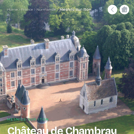
Home
France
Normandie
Mesnils-sur-Iton
MESNILS-SUR-ITON
Château de Chambray