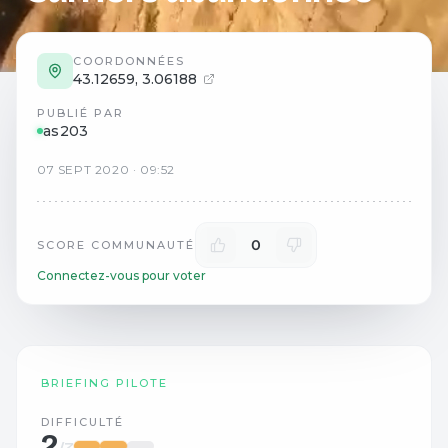
COORDONNÉES
43.12659
,
3.06188
PUBLIÉ PAR
as203
07
SEPT
2020
·
09:52
0
SCORE COMMUNAUTÉ
Connectez-vous pour voter
BRIEFING PILOTE
DIFFICULTÉ
2