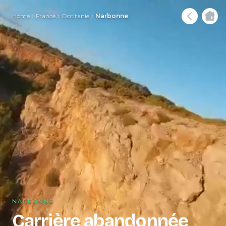
Home
France
Occitanie
Narbonne
NARBONNE
Carrière abandonnée