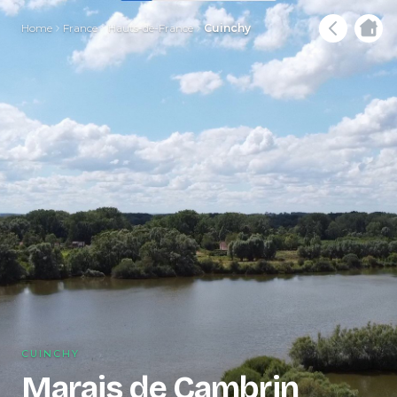
Home
France
Hauts-de-France
Cuinchy
CUINCHY
Marais de Cambrin