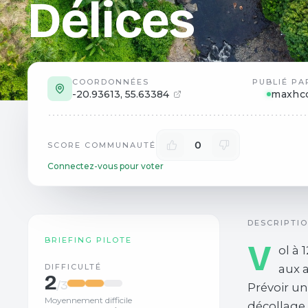
Délices
COORDONNÉES
PUBLIÉ PA
-20.93613
,
55.63384
maxhc
0
SCORE COMMUNAUTÉ
Connectez-vous pour voter
DESCRIPTI
BRIEFING PILOTE
V
ol à
DIFFICULTÉ
aux a
2
/3
Prévoir une
Moyennement difficile
décollage e