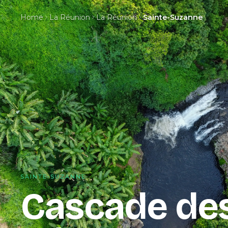
Home
La Réunion
La Réunion
Sainte-Suzanne
SAINTE-SUZANNE
Cascade de