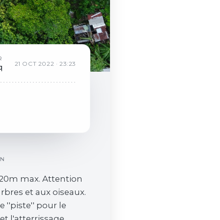
R
21
OCT
2022
·
23:23
q
ON
 120m max. Attention
rbres et aux oiseaux.
 ''piste'' pour le
t l'atterrissage.