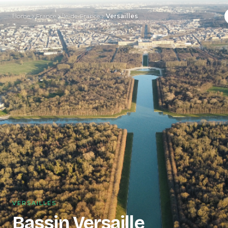
Home
France
Île-de-France
Versailles
VERSAILLES
Bassin Versaille