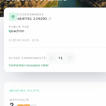
COORDONNÉES
48.81192
,
2.09290
PUBLIÉ PAR
joachim
21
FÉVR
2023
·
23:19
+1
SCORE COMMUNAUTÉ
Connectez-vous pour voter
BRIEFING PILOTE
DIFFICULTÉ
2