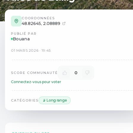
COORDONNÉES
48.82645
,
2.08889
PUBLIÉ PAR
Bouana
01
MARS
2026
·
19:45
0
SCORE COMMUNAUTÉ
Connectez-vous pour voter
📡 Long range
CATÉGORIES