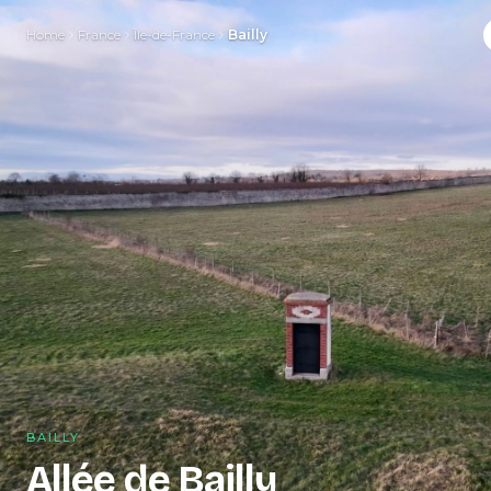
Home
France
Île-de-France
Bailly
BAILLY
Allée de Bailly