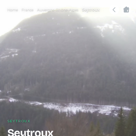
Home
France
Auvergne-Rhône-Alpes
Seytroux
SEYTROUX
Seytroux