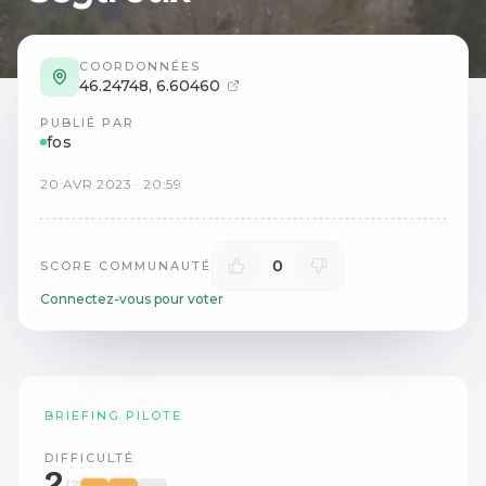
COORDONNÉES
46.24748
,
6.60460
PUBLIÉ PAR
fos
20
AVR
2023
·
20:59
0
SCORE COMMUNAUTÉ
Connectez-vous pour voter
BRIEFING PILOTE
DIFFICULTÉ
2