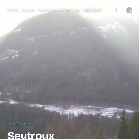
Home
France
Auvergne-Rhône-Alpes
Seytroux
SEYTROUX
Seytroux