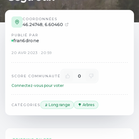
COORDONNÉES
46.24748
,
6.60460
PUBLIÉ PAR
fran6drone
20
AVR
2023
·
20:59
0
SCORE COMMUNAUTÉ
Connectez-vous pour voter
📡 Long range
🌳 Arbres
CATÉGORIES