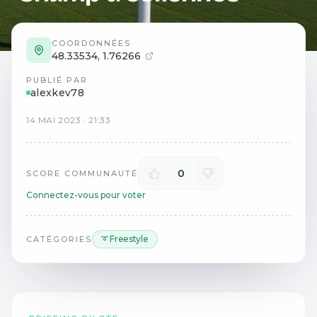
COORDONNÉES
48.33534
,
1.76266
PUBLIÉ PAR
alexkev78
14
MAI
2023
·
21:33
0
SCORE COMMUNAUTÉ
Connectez-vous pour voter
➰ Freestyle
CATÉGORIES