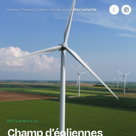
Home
France
Centre-Val de Loire
Réclainville
RÉCLAINVILLE
Champ d’éoliennes