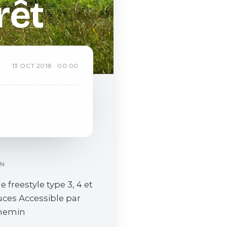
rêt
13
OCT
2018
·
00:00
ON
e freestyle type 3, 4 et
ces Accessible par
chemin