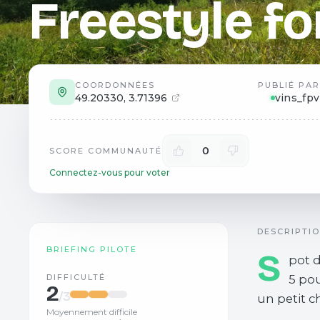
Freestyle fo
COORDONNÉES
PUBLIÉ PAR
49.20330
,
3.71396
vins_fpv
0
SCORE COMMUNAUTÉ
Connectez-vous pour voter
DESCRIPTI
BRIEFING PILOTE
S
pot d
DIFFICULTÉ
5 pou
2
/3
un petit 
Moyennement difficile