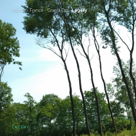
Home
France
Grand Est
Lagery
LAGERY