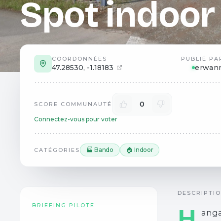
Spot indoor
COORDONNÉES
PUBLIÉ PA
47.28530
,
-1.18183
erwan
0
SCORE COMMUNAUTÉ
Connectez-vous pour voter
🏭 Bando
🏠 Indoor
CATÉGORIES
DESCRIPTI
BRIEFING PILOTE
H
anga