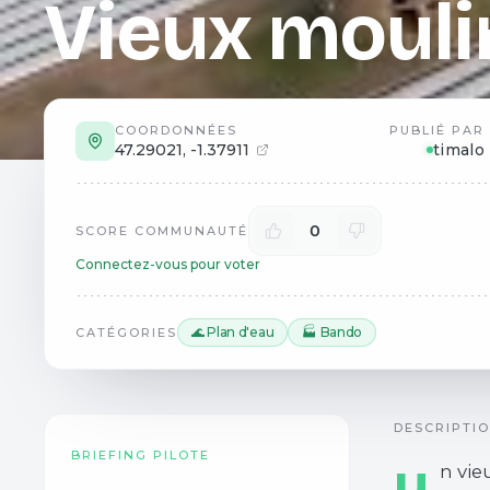
Vieux mouli
COORDONNÉES
PUBLIÉ PAR
47.29021
,
-1.37911
timalo
0
SCORE COMMUNAUTÉ
Connectez-vous pour voter
🌊 Plan d'eau
🏭 Bando
CATÉGORIES
DESCRIPTI
BRIEFING PILOTE
u
n vie