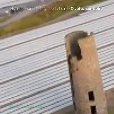
Home
France
Pays de la Loire
Divatte-sur-Loire
DIVATTE-SUR-LOIRE