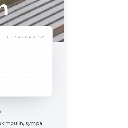
n
01
FÉVR
2024
·
07:32
ON
ux moulin, sympa