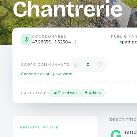
Chantrerie
COORDONNÉES
PUBLIÉ PA
47.28555
,
-1.52504
padip
0
SCORE COMMUNAUTÉ
Connectez-vous pour voter
🌊 Plan d'eau
🌳 Arbres
CATÉGORIES
DESCRIPTI
BRIEFING PILOTE
G
rand