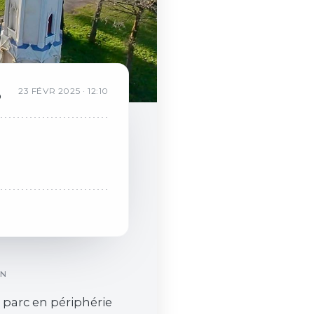
R
23
FÉVR
2025
·
12:10
o
ON
 parc en périphérie