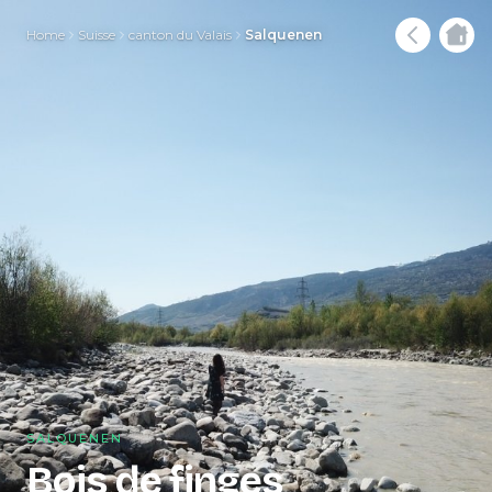
Home
Suisse
canton du Valais
Salquenen
SALQUENEN
Bois de finges