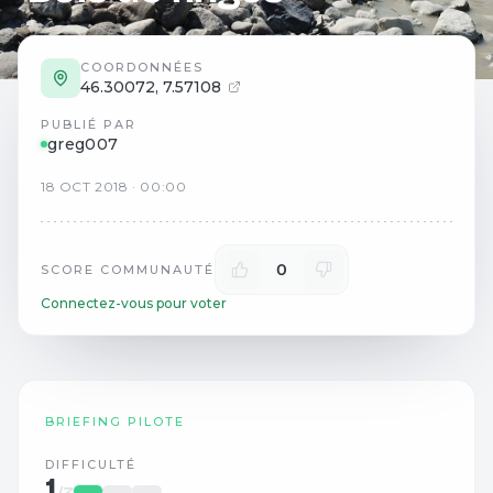
COORDONNÉES
46.30072
,
7.57108
PUBLIÉ PAR
greg007
18
OCT
2018
·
00:00
0
SCORE COMMUNAUTÉ
Connectez-vous pour voter
BRIEFING PILOTE
DIFFICULTÉ
1