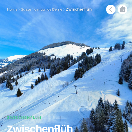
Home
Suisse
canton de Berne
Zwischenflüh
ZWISCHENFLÜH
Zwischenflüh