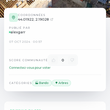
COORDONNÉES
44.01922
,
2.19028
PUBLIÉ PAR
alexgarr
07
OCT
2024
·
00:57
0
SCORE COMMUNAUTÉ
Connectez-vous pour voter
🏭 Bando
🌳 Arbres
CATÉGORIES