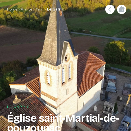
Home
France
Tarn
Le Garric
LE GARRIC
Église saint-Martial-de-
pouzounac