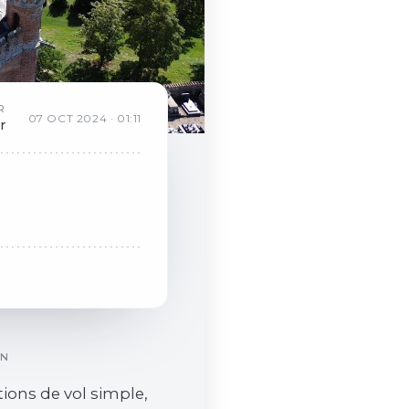
R
07
OCT
2024
·
01:11
r
ON
tions de vol simple,