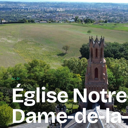
Home
France
Tarn
Albi
ALBI
Église Notre
Dame-de-la