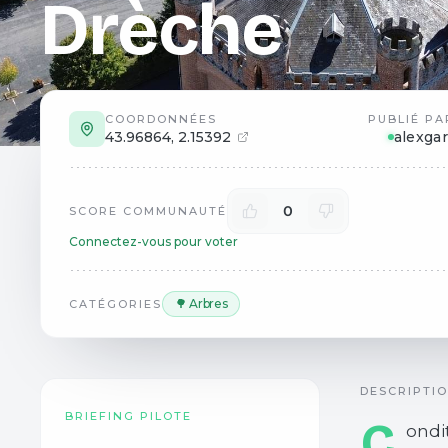
Drèche
COORDONNÉES
PUBLIÉ PA
43.96864
,
2.15392
alexgar
0
SCORE COMMUNAUTÉ
Connectez-vous pour voter
🌳 Arbres
CATÉGORIES
DESCRIPTI
BRIEFING PILOTE
C
ondi