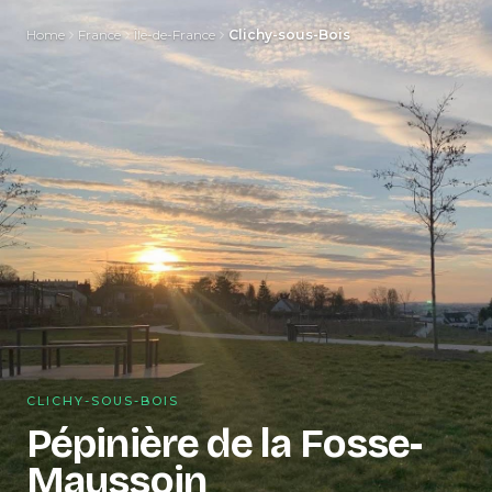
Home
France
Île-de-France
Clichy-sous-Bois
CLICHY-SOUS-BOIS
Pépinière de la Fosse-
Maussoin