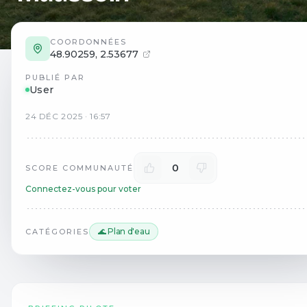
COORDONNÉES
48.90259
,
2.53677
PUBLIÉ PAR
User
24
DÉC
2025
·
16:57
0
SCORE COMMUNAUTÉ
Connectez-vous pour voter
🌊 Plan d'eau
CATÉGORIES