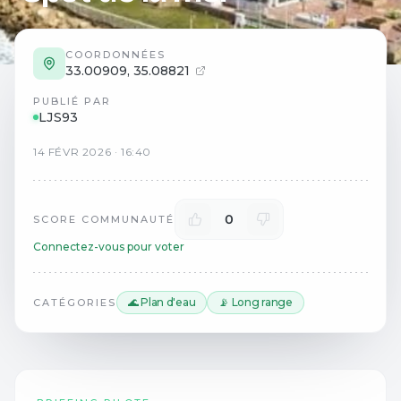
COORDONNÉES
33.00909
,
35.08821
PUBLIÉ PAR
LJS93
14
FÉVR
2026
·
16:40
0
SCORE COMMUNAUTÉ
Connectez-vous pour voter
🌊 Plan d'eau
📡 Long range
CATÉGORIES