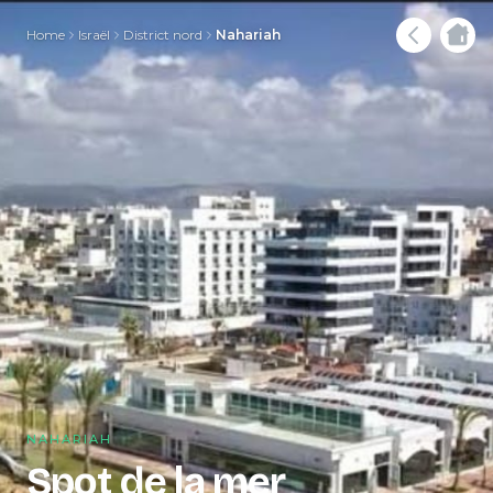
Home
Israël
District nord
Nahariah
NAHARIAH
Spot de la mer